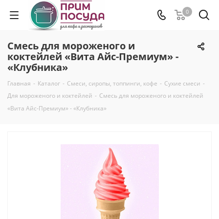
0
Смесь для мороженого и
коктейлей «Вита Айс-Премиум» -
«Клубника»
Главная
-
Каталог
-
Смеси, сиропы, топпинги, кофе
-
Сухие смеси
-
Для мороженого и коктейлей
-
Смесь для мороженого и коктейлей
«Вита Айс-Премиум» - «Клубника»