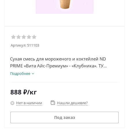
Артикул:
511103
Сухая смесь для мороженого и коктейлей ND
PRIME «Вита Айс-Премиум» - «Клубника». ТУ
10.52.10-015-83837345-2020. Арт.: 511103
Подробнее
888
₽
/кг
Нет в наличии
Нашли дешевле?
Под заказ