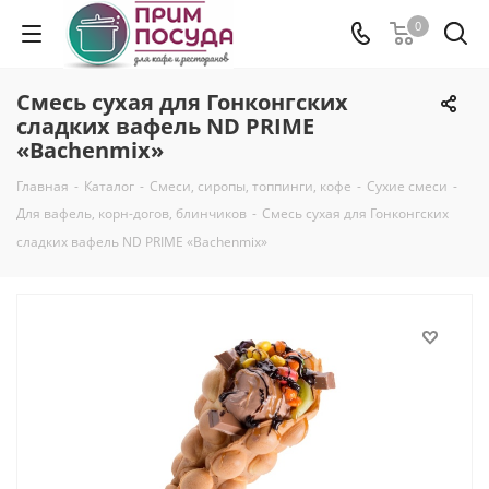
0
Смесь сухая для Гонконгских
сладких вафель ND PRIME
«Bachenmix»
Главная
-
Каталог
-
Смеси, сиропы, топпинги, кофе
-
Сухие смеси
-
Для вафель, корн-догов, блинчиков
-
Смесь сухая для Гонконгских
сладких вафель ND PRIME «Bachenmix»