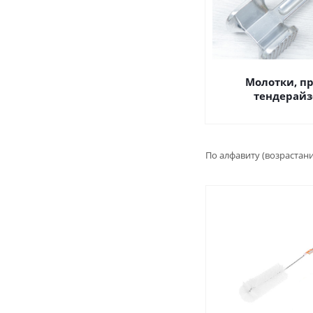
Молотки, пр
тендерай
По алфавиту (возрастан