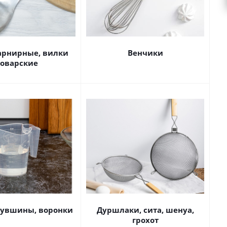
арнирные, вилки
Венчики
оварские
увшины, воронки
Дуршлаки, сита, шенуа,
грохот