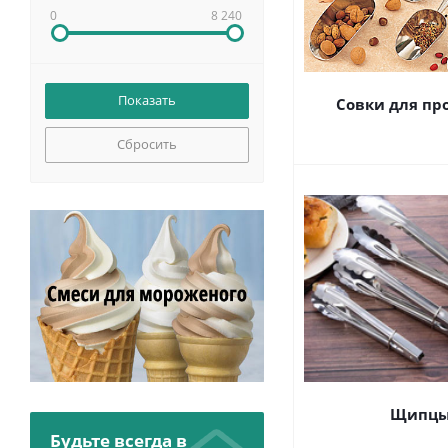
0
8 240
Совки для пр
Сбросить
Щипц
Будьте всегда в