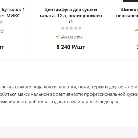
 бутылок 1
Центрифуга для сушки
Шинковк
цвет МИКС
салата, 12 л, полипропилен
нержавею
/1
но
Достаточно
шт
8 240
₽
/шт
сти - всякого рода ложки, лопатки, ножи, терки и другое – не 
добиться максимальной эффективности профессиональной кухни
имизировать работу и создавать кулинарные шедевры.