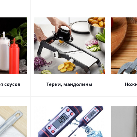
я соусов
Терки, мандолины
Ножи