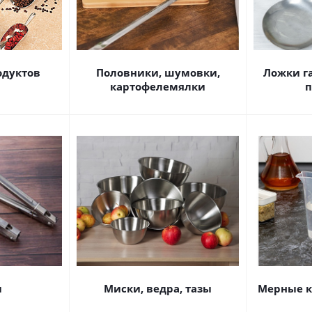
одуктов
Половники, шумовки,
Ложки г
картофелемялки
п
ы
Миски, ведра, тазы
Мерные к