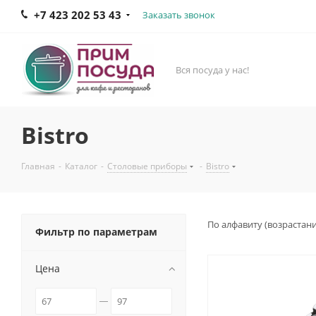
+7 423 202 53 43
Заказать звонок
Вся посуда у нас!
Bistro
Главная
-
Каталог
-
Столовые приборы
-
Bistro
По алфавиту (возрастан
Фильтр по параметрам
Цена