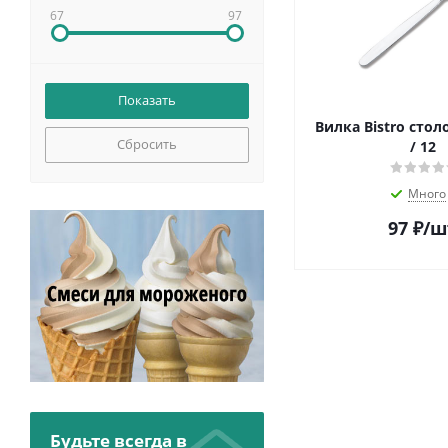
67
97
Вилка Bistro стол
Сбросить
/ 12
Много
97
₽
/ш
Будьте всегда в